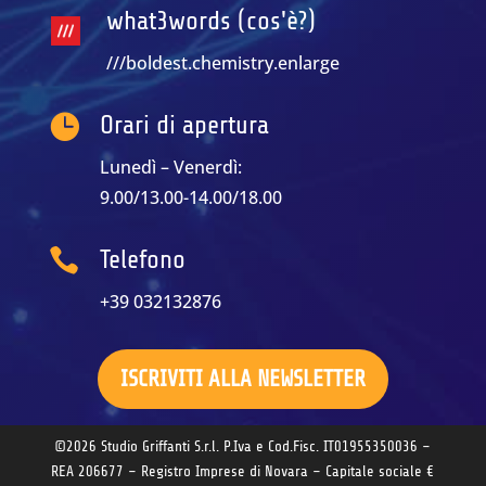
what3words (cos'è?)
///boldest.chemistry.enlarge

Orari di apertura
Lunedì – Venerdì:
9.00/13.00-14.00/18.00

Telefono
+39 032132876
ISCRIVITI ALLA NEWSLETTER
©2026 Studio Griffanti S.r.l. P.Iva e Cod.Fisc. IT01955350036 –
REA 206677 – Registro Imprese di Novara – Capitale sociale €