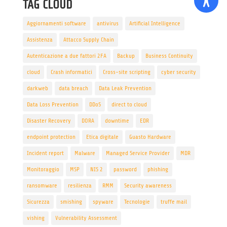
TAG CLOUD
Aggiornamenti software
antivirus
Artificial Intelligence
Assistenza
Attacco Supply Chain
Autenticazione a due fattori 2FA
Backup
Business Continuity
cloud
Crash informatici
Cross-site scripting
cyber security
darkweb
data breach
Data Leak Prevention
Data Loss Prevention
DDoS
direct to cloud
Disaster Recovery
DORA
downtime
EDR
endpoint protection
Etica digitale
Guasto Hardware
Incident report
Malware
Managed Service Provider
MDR
Monitoraggio
MSP
NIS 2
password
phishing
ransomware
resilienza
RMM
Security awareness
Sicurezza
smishing
spyware
Tecnologie
truffe mail
vishing
Vulnerability Assessment