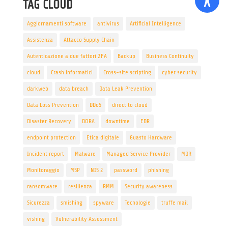
TAG CLOUD
Aggiornamenti software
antivirus
Artificial Intelligence
Assistenza
Attacco Supply Chain
Autenticazione a due fattori 2FA
Backup
Business Continuity
cloud
Crash informatici
Cross-site scripting
cyber security
darkweb
data breach
Data Leak Prevention
Data Loss Prevention
DDoS
direct to cloud
Disaster Recovery
DORA
downtime
EDR
endpoint protection
Etica digitale
Guasto Hardware
Incident report
Malware
Managed Service Provider
MDR
Monitoraggio
MSP
NIS 2
password
phishing
ransomware
resilienza
RMM
Security awareness
Sicurezza
smishing
spyware
Tecnologie
truffe mail
vishing
Vulnerability Assessment