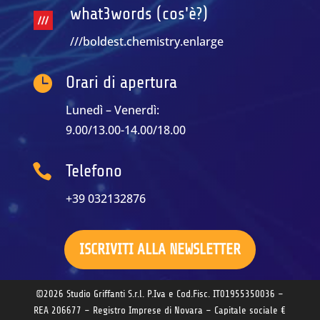
what3words (cos'è?)
///boldest.chemistry.enlarge

Orari di apertura
Lunedì – Venerdì:
9.00/13.00-14.00/18.00

Telefono
+39 032132876
ISCRIVITI ALLA NEWSLETTER
©2026 Studio Griffanti S.r.l. P.Iva e Cod.Fisc. IT01955350036 –
REA 206677 – Registro Imprese di Novara – Capitale sociale €