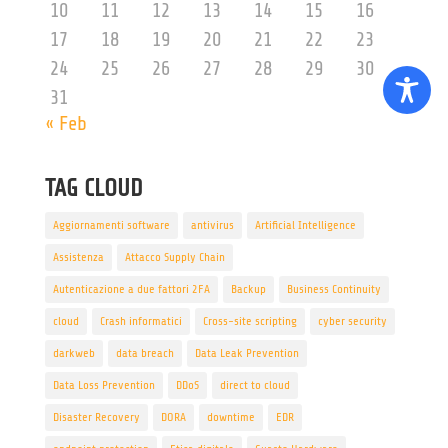
10
11
12
13
14
15
16
17
18
19
20
21
22
23
24
25
26
27
28
29
30
31
« Feb
TAG CLOUD
Aggiornamenti software
antivirus
Artificial Intelligence
Assistenza
Attacco Supply Chain
Autenticazione a due fattori 2FA
Backup
Business Continuity
cloud
Crash informatici
Cross-site scripting
cyber security
darkweb
data breach
Data Leak Prevention
Data Loss Prevention
DDoS
direct to cloud
Disaster Recovery
DORA
downtime
EDR