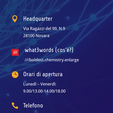

Headquarter
Via Ragazzi del 99, N.9
28100 Novara
what3words (cos'è?)
///boldest.chemistry.enlarge

Orari di apertura
Lunedì – Venerdì:
9.00/13.00-14.00/18.00

Telefono