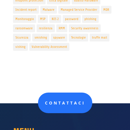
endpoint protection
Etica digitale
Guasto Hardware
Incident report
Malware
Managed Service Provider
MDR
Monitoraggio
MSP
NIS 2
password
phishing
ransomware
resilienza
RMM
Security awareness
Sicurezza
smishing
spyware
Tecnologie
truffe mail
vishing
Vulnerability Assessment
CONTATTACI