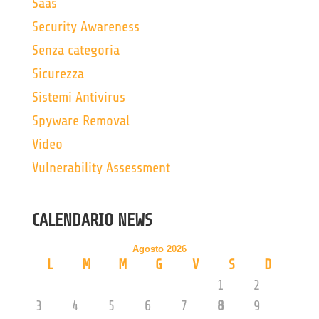
Saas
Security Awareness
Senza categoria
Sicurezza
Sistemi Antivirus
Spyware Removal
Video
Vulnerability Assessment
CALENDARIO NEWS
Agosto 2026
L
M
M
G
V
S
D
1
2
3
4
5
6
7
8
9