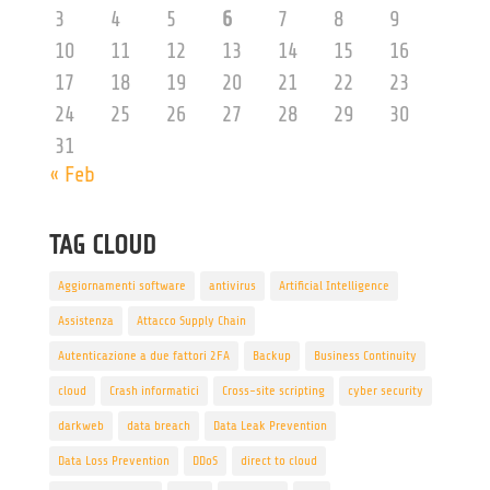
3
4
5
6
7
8
9
10
11
12
13
14
15
16
17
18
19
20
21
22
23
24
25
26
27
28
29
30
31
« Feb
TAG CLOUD
Aggiornamenti software
antivirus
Artificial Intelligence
Assistenza
Attacco Supply Chain
Autenticazione a due fattori 2FA
Backup
Business Continuity
cloud
Crash informatici
Cross-site scripting
cyber security
darkweb
data breach
Data Leak Prevention
Data Loss Prevention
DDoS
direct to cloud