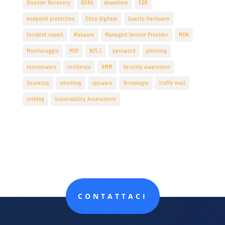
Disaster Recovery
DORA
downtime
EDR
endpoint protection
Etica digitale
Guasto Hardware
Incident report
Malware
Managed Service Provider
MDR
Monitoraggio
MSP
NIS 2
password
phishing
ransomware
resilienza
RMM
Security awareness
Sicurezza
smishing
spyware
Tecnologie
truffe mail
vishing
Vulnerability Assessment
CONTATTACI