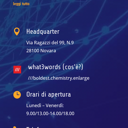
leggi tutto

Headquarter
Via Ragazzi del 99, N.9
28100 Novara
what3words (cos'è?)
///boldest.chemistry.enlarge

Orari di apertura
Lunedì – Venerdì:
9.00/13.00-14.00/18.00