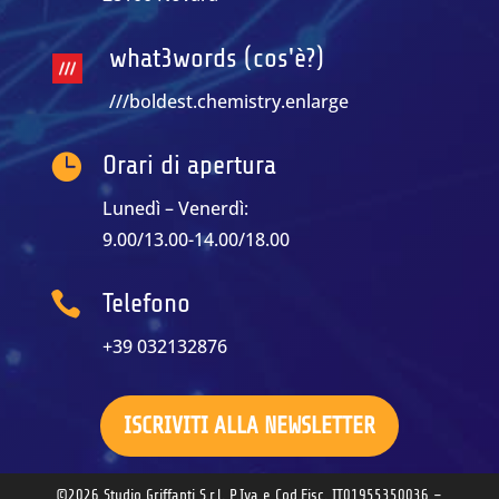
what3words (cos'è?)
///boldest.chemistry.enlarge

Orari di apertura
Lunedì – Venerdì:
9.00/13.00-14.00/18.00

Telefono
+39 032132876
ISCRIVITI ALLA NEWSLETTER
©2026 Studio Griffanti S.r.l. P.Iva e Cod.Fisc. IT01955350036 –