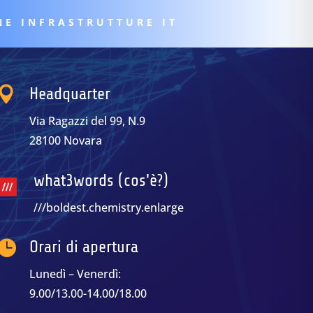
NE INFRASTRUTTURE IT

Headquarter
Via Ragazzi del 99, N.9
28100 Novara
what3words (cos'è?)
///boldest.chemistry.enlarge

Orari di apertura
Lunedì – Venerdì:
9.00/13.00-14.00/18.00