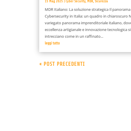
15 Mag 2025
|
Cyber Security
,
MDR
,
Sicurezza
MDR Italiano: La soluzione strategica Il panorama 
Cybersecurity in Italia: un quadro in chiaroscuro 
variegato panorama imprenditoriale italiano, dov
eccellenza artigianale e innovazione tecnologica si
intrecciano come in un raffinato...
leggi tutto
« POST PRECEDENTI