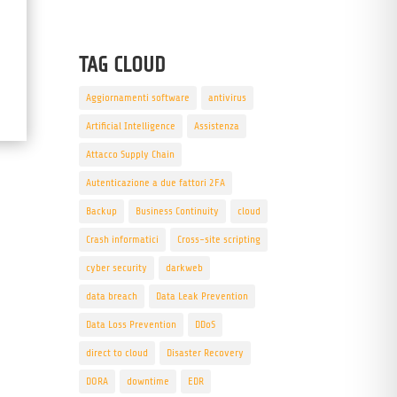
TAG CLOUD
Aggiornamenti software
antivirus
Artificial Intelligence
Assistenza
Attacco Supply Chain
Autenticazione a due fattori 2FA
Backup
Business Continuity
cloud
Crash informatici
Cross-site scripting
cyber security
darkweb
data breach
Data Leak Prevention
Data Loss Prevention
DDoS
direct to cloud
Disaster Recovery
DORA
downtime
EDR