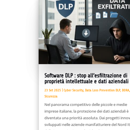
Software DLP : stop all’esfiltrazione di
proprietà intellettuale e dati aziendali
23 Set 2025
|
Cyber Security
,
Data Loss Prevention DLP
,
DORA
Sicurezza
Nel panorama competitivo delle piccole e medie
imprese italiane, la protezione dei dati aziendali è
diventata una priorità assoluta. Dai progetti innov
sviluppati nelle aziende manifatturiere del Nord It