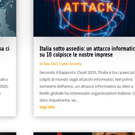
sa ci
Italia sotto assedio: un attacco informati
su 10 colpisce le nostre imprese
10 Nov 2025
|
Cyber Security
Secondo il Rapporto Clusit 2025, l’Italia è tra i paesi pi
ali o
colpiti al mondo dagli attacchi informatici. Nel primo
2025,
semestre dell’anno, un attacco informatico su dieci a
a
livello globale ha interessato organizzazioni italiane. 
dato inquietante, se...
leggi tutto