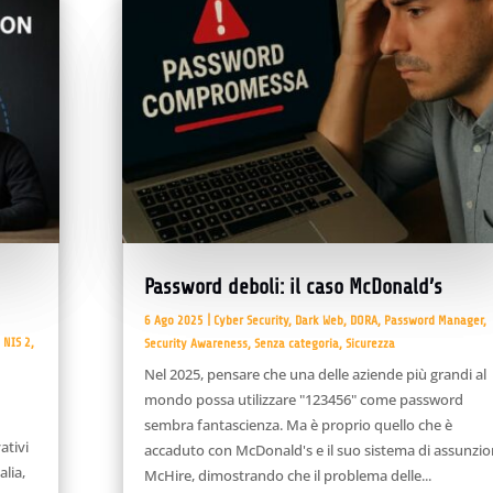
Password deboli: il caso McDonald’s
6 Ago 2025
|
Cyber Security
,
Dark Web
,
DORA
,
Password Manager
,
,
NIS 2
,
Security Awareness
,
Senza categoria
,
Sicurezza
Nel 2025, pensare che una delle aziende più grandi al
mondo possa utilizzare "123456" come password
sembra fantascienza. Ma è proprio quello che è
ativi
accaduto con McDonald's e il suo sistema di assunzio
alia,
McHire, dimostrando che il problema delle...