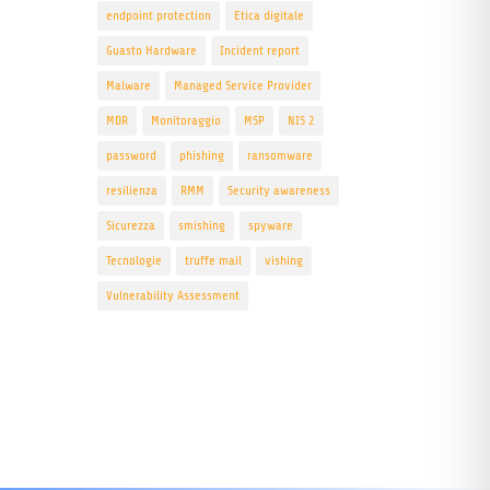
endpoint protection
Etica digitale
Guasto Hardware
Incident report
Malware
Managed Service Provider
MDR
Monitoraggio
MSP
NIS 2
password
phishing
ransomware
resilienza
RMM
Security awareness
Sicurezza
smishing
spyware
Tecnologie
truffe mail
vishing
Vulnerability Assessment