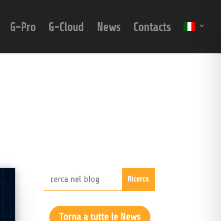
G-Pro
G-Cloud
News
Contacts
Torna a tutte le News