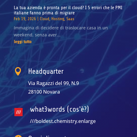
La tua azienda è pronta per il cloud? I 5 errori che le PMI
italiane fanno prima di migrare
Feb 19, 2026
|
Cloud
,
Hosting
,
Saas
Immagina di decidere di traslocare casa in un
weekend, senza aver...
leggi tutto

Headquarter
Via Ragazzi del 99, N.9
28100 Novara
what3words (cos'è?)
///boldest.chemistry.enlarge