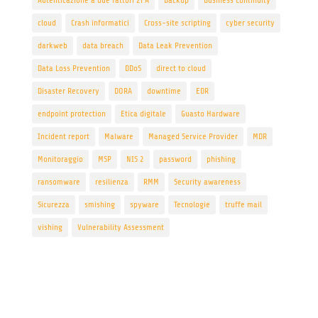
Autenticazione a due fattori 2FA
Backup
Business Continuity
cloud
Crash informatici
Cross-site scripting
cyber security
darkweb
data breach
Data Leak Prevention
Data Loss Prevention
DDoS
direct to cloud
Disaster Recovery
DORA
downtime
EDR
endpoint protection
Etica digitale
Guasto Hardware
Incident report
Malware
Managed Service Provider
MDR
Monitoraggio
MSP
NIS 2
password
phishing
ransomware
resilienza
RMM
Security awareness
Sicurezza
smishing
spyware
Tecnologie
truffe mail
vishing
Vulnerability Assessment