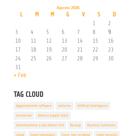
Agosto 2026
L
M
M
G
V
S
D
1
2
3
4
5
6
7
8
9
10
11
12
13
14
15
16
17
18
19
20
21
22
23
24
25
26
27
28
29
30
31
« Feb
TAG CLOUD
Aggiornamenti software
antivirus
Artificial Intelligence
Assistenza
Attacco Supply Chain
Autenticazione a due fattori 2FA
Backup
Business Continuity
cloud
Crash informatici
Cross-site scripting
cyber security