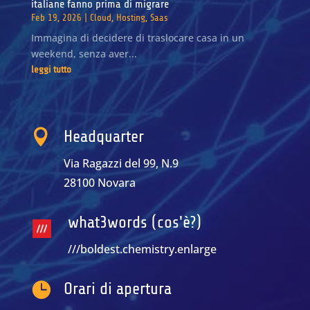
italiane fanno prima di migrare
Feb 19, 2026
|
Cloud
,
Hosting
,
Saas
Immagina di decidere di traslocare casa in un
weekend, senza aver...
leggi tutto

Headquarter
Via Ragazzi del 99, N.9
28100 Novara
what3words (cos'è?)
///boldest.chemistry.enlarge

Orari di apertura