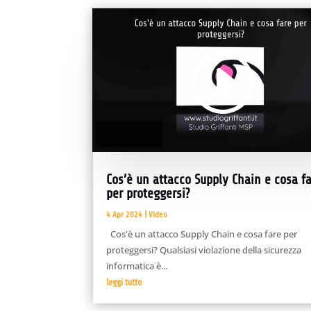
Video
Player
00:00
02:02
Cos’è un attacco Supply Chain e cosa f
per proteggersi?
4 Apr 2024
|
Video
Cos'è un attacco Supply Chain e cosa fare per
proteggersi? Qualsiasi violazione della sicurezza
informatica è...
leggi tutto