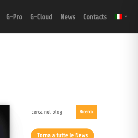
G-Pro
G-Cloud
News
Contacts
Torna a tutte le News