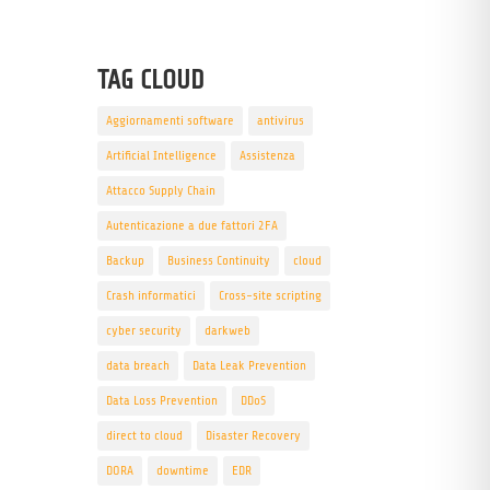
TAG CLOUD
Aggiornamenti software
antivirus
Artificial Intelligence
Assistenza
Attacco Supply Chain
Autenticazione a due fattori 2FA
Backup
Business Continuity
cloud
Crash informatici
Cross-site scripting
cyber security
darkweb
data breach
Data Leak Prevention
Data Loss Prevention
DDoS
direct to cloud
Disaster Recovery
DORA
downtime
EDR