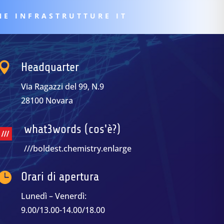
NE INFRASTRUTTURE IT

Headquarter
Via Ragazzi del 99, N.9
28100 Novara
what3words (cos'è?)
///boldest.chemistry.enlarge

Orari di apertura
Lunedì – Venerdì:
9.00/13.00-14.00/18.00