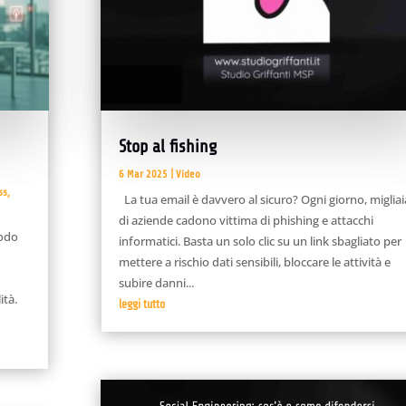
Stop al fishing
6 Mar 2025
|
Video
ss
,
La tua email è davvero al sicuro? Ogni giorno, migliai
di aziende cadono vittima di phishing e attacchi
modo
informatici. Basta un solo clic su un link sbagliato per
mettere a rischio dati sensibili, bloccare le attività e
subire danni...
ità.
leggi tutto
Video