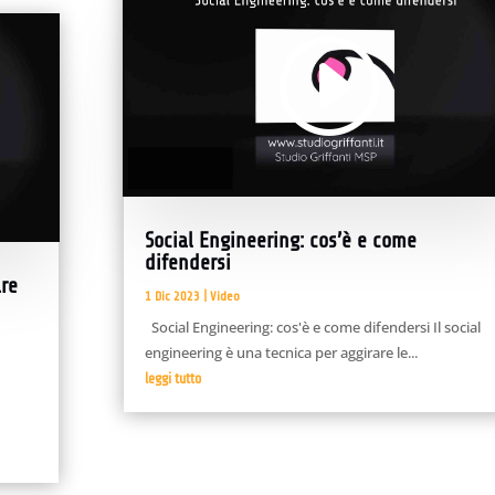
Player
00:00
02:36
Social Engineering: cos’è e come
difendersi
are
1 Dic 2023
|
Video
Social Engineering: cos'è e come difendersi Il social
engineering è una tecnica per aggirare le...
leggi tutto