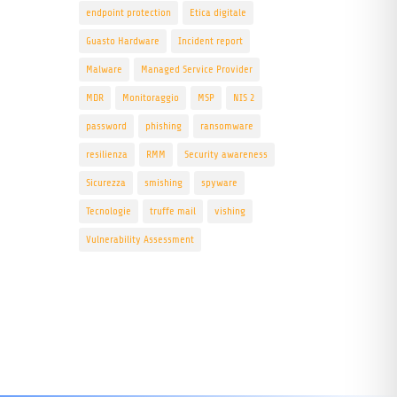
endpoint protection
Etica digitale
Guasto Hardware
Incident report
Malware
Managed Service Provider
MDR
Monitoraggio
MSP
NIS 2
password
phishing
ransomware
resilienza
RMM
Security awareness
Sicurezza
smishing
spyware
Tecnologie
truffe mail
vishing
Vulnerability Assessment