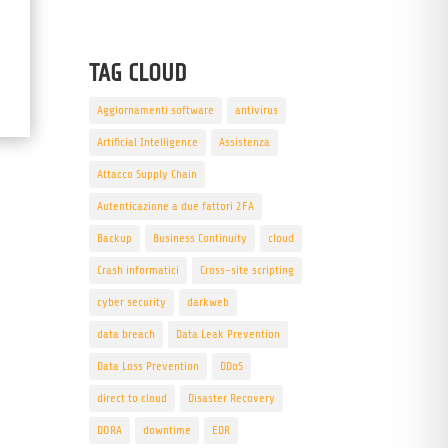
TAG CLOUD
Aggiornamenti software
antivirus
Artificial Intelligence
Assistenza
Attacco Supply Chain
Autenticazione a due fattori 2FA
Backup
Business Continuity
cloud
Crash informatici
Cross-site scripting
cyber security
darkweb
data breach
Data Leak Prevention
Data Loss Prevention
DDoS
direct to cloud
Disaster Recovery
DORA
downtime
EDR