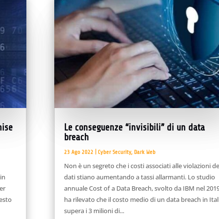
mise
Le conseguenze “invisibili” di un data
breach
23 Ago 2022
|
Cyber Security
,
Dark Web
Non è un segreto che i costi associati alle violazioni de
 in
dati stiano aumentando a tassi allarmanti. Lo studio
er
annuale Cost of a Data Breach, svolto da IBM nel 2019
esto
ha rilevato che il costo medio di un data breach in Ital
supera i 3 milioni di...