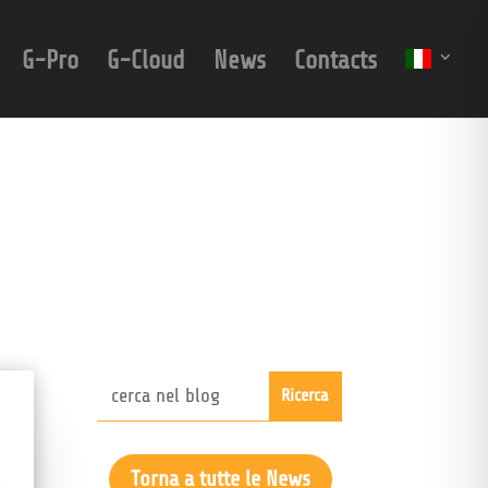
G-Pro
G-Cloud
News
Contacts
Torna a tutte le News