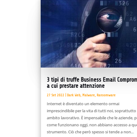
3 tipi di truffe Business Email Compro
a cui prestare attenzione
27 Set 2022
|
Dark Web
,
Malware
,
Ransomware
Internet è diventato un elemento ormai
imprescindibile per la vita di tutti noi, soprattutto
ambito lavorativo. È impensabile che le aziende, p
come funzionano oggi, non abbiano accesso a qu
strumento. Ciò che però spesso si tende a non...