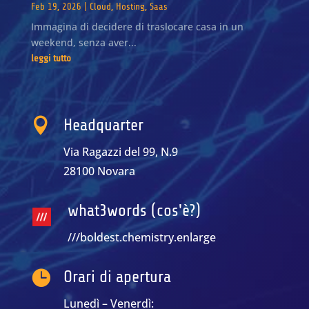
Feb 19, 2026
|
Cloud
,
Hosting
,
Saas
Immagina di decidere di traslocare casa in un
weekend, senza aver...
leggi tutto

Headquarter
Via Ragazzi del 99, N.9
28100 Novara
what3words (cos'è?)
///boldest.chemistry.enlarge

Orari di apertura
Lunedì – Venerdì: