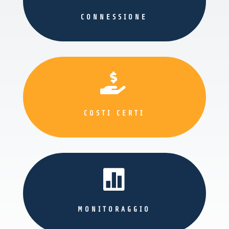
CONNESSIONE

COSTI CERTI

MONITORAGGIO