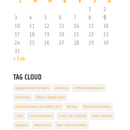
L
M
M
G
V
S
D
1
2
3
4
5
6
7
8
9
10
11
12
13
14
15
16
17
18
19
20
21
22
23
24
25
26
27
28
29
30
31
« Feb
TAG CLOUD
Aggiornamenti software
antivirus
Artificial Intelligence
Assistenza
Attacco Supply Chain
Autenticazione a due fattori 2FA
Backup
Business Continuity
cloud
Crash informatici
Cross-site scripting
cyber security
darkweb
data breach
Data Leak Prevention