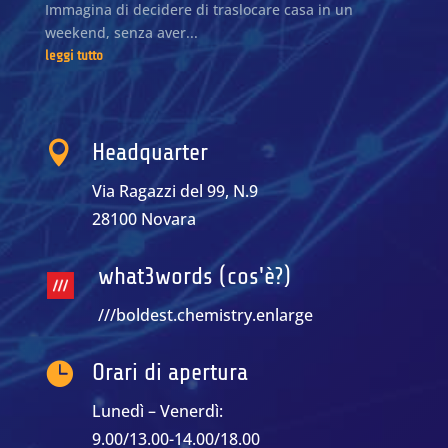
Immagina di decidere di traslocare casa in un
weekend, senza aver...
leggi tutto

Headquarter
Via Ragazzi del 99, N.9
28100 Novara
what3words (cos'è?)
///boldest.chemistry.enlarge

Orari di apertura
Lunedì – Venerdì:
9.00/13.00-14.00/18.00