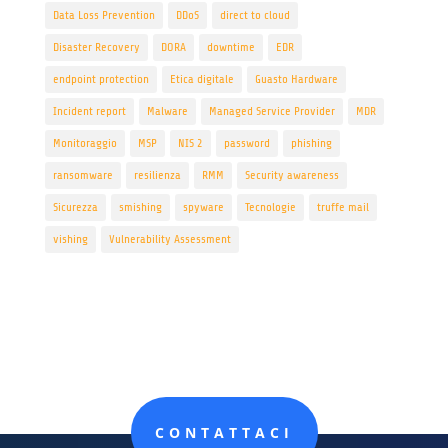
Data Loss Prevention
DDoS
direct to cloud
Disaster Recovery
DORA
downtime
EDR
endpoint protection
Etica digitale
Guasto Hardware
Incident report
Malware
Managed Service Provider
MDR
Monitoraggio
MSP
NIS 2
password
phishing
ransomware
resilienza
RMM
Security awareness
Sicurezza
smishing
spyware
Tecnologie
truffe mail
vishing
Vulnerability Assessment
CONTATTACI