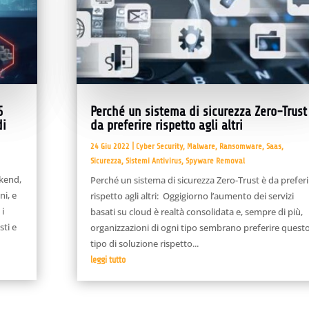
5
Perché un sistema di sicurezza Zero-Trust
di
da preferire rispetto agli altri
24 Giu 2022
|
Cyber Security
,
Malware
,
Ransomware
,
Saas
,
Sicurezza
,
Sistemi Antivirus
,
Spyware Removal
ekend,
Perché un sistema di sicurezza Zero-Trust è da preferi
ni, e
rispetto agli altri: Oggigiorno l’aumento dei servizi
 i
basati su cloud è realtà consolidata e, sempre di più,
sti e
organizzazioni di ogni tipo sembrano preferire quest
tipo di soluzione rispetto...
leggi tutto