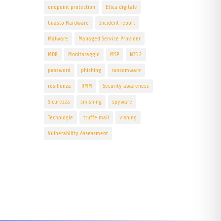
endpoint protection
Etica digitale
Guasto Hardware
Incident report
Malware
Managed Service Provider
MDR
Monitoraggio
MSP
NIS 2
password
phishing
ransomware
resilienza
RMM
Security awareness
Sicurezza
smishing
spyware
Tecnologie
truffe mail
vishing
Vulnerability Assessment