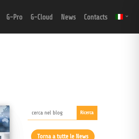
G-Pro
G-Cloud
News
Contacts
Torna a tutte le News