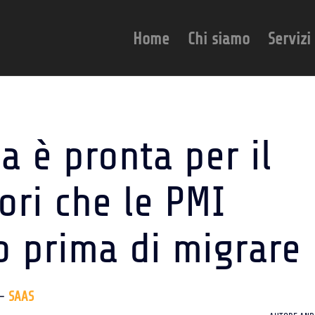
Home
Chi siamo
Servizi
a è pronta per il
rori che le PMI
o prima di migrare
-
SAAS