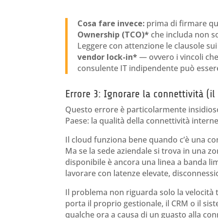
Cosa fare invece:
prima di firmare qua
Ownership (TCO)*
che includa non sol
Leggere con attenzione le clausole sui c
vendor lock-in*
— ovvero i vincoli ch
consulente IT indipendente può essere
Errore 3: Ignorare la connettività (il
Questo errore è particolarmente insidioso
Paese: la qualità della connettività inter
Il cloud funziona bene quando c’è una con
Ma se la sede aziendale si trova in una zo
disponibile è ancora una linea a banda limi
lavorare con latenze elevate, disconnessio
Il problema non riguarda solo la velocità 
porta il proprio gestionale, il CRM o il si
qualche ora a causa di un guasto alla conn