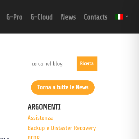
G-Pro
G-Cloud
News
Contacts
Torna a tutte le News
ARGOMENTI
Assistenza
Backup e Distaster Recovery
BCDR