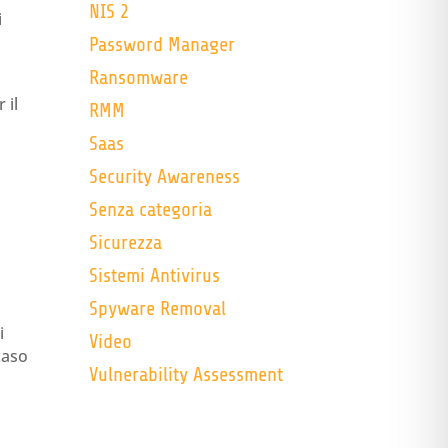
NIS 2
i
Password Manager
Ransomware
 il
RMM
Saas
Security Awareness
Senza categoria
Sicurezza
Sistemi Antivirus
Spyware Removal
i
Video
caso
Vulnerability Assessment