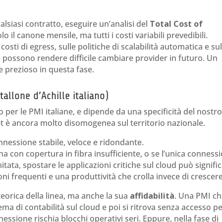
lsiasi contratto, eseguire un’analisi del
Total Cost of
o il canone mensile, ma tutti i costi variabili prevedibili.
osti di egress, sulle politiche di scalabilità automatica e su
e possono rendere difficile cambiare provider in futuro. Un
 prezioso in questa fase.
 tallone d’Achille italiano)
 per le PMI italiane, e dipende da una specificità del nostr
net è ancora molto disomogenea sul territorio nazionale.
nessione stabile, veloce e ridondante.
na con copertura in fibra insufficiente, o se l’unica conness
tata, spostare le applicazioni critiche sul cloud può signifi
ni frequenti e una produttività che crolla invece di crescere
teorica della linea, ma anche la sua
affidabilità
. Una PMI c
stema di contabilità sul cloud e poi si ritrova senza accesso p
essione rischia blocchi operativi seri. Eppure, nella fase di