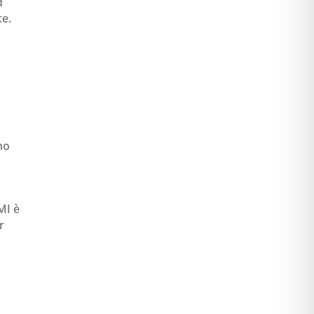
d
te.
no
MI è
r