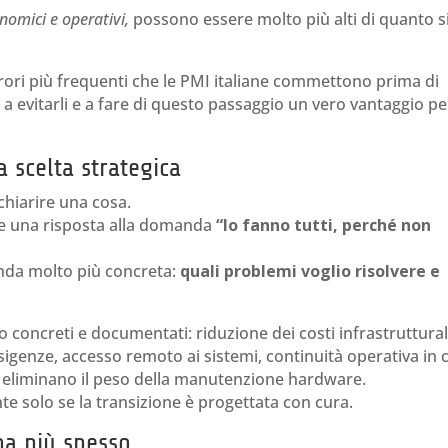
nomici e operativi,
possono essere molto più alti di quanto s
rrori più frequenti che le PMI italiane commettono prima di
i a evitarli e a fare di questo passaggio un vero vantaggio per
 scelta strategica
 chiarire una cosa.
e una risposta alla domanda
“lo fanno tutti, perché non
da molto più concreta:
quali problemi voglio risolvere e
o concreti e documentati: riduzione dei costi infrastruttural
e esigenze, accesso remoto ai sistemi, continuità operativa in 
e eliminano il peso della manutenzione hardware.
te solo se la transizione è progettata con cura.
pa più spesso.