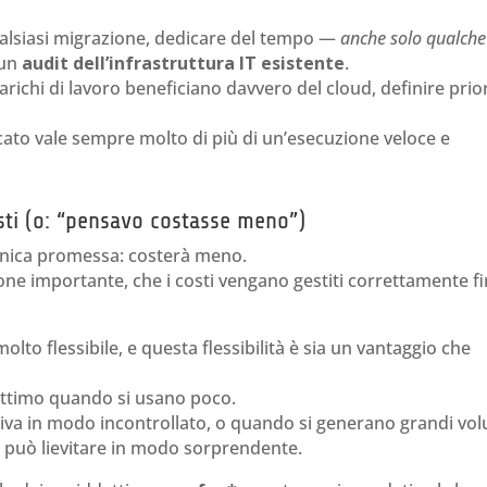
qualsiasi migrazione, dedicare del tempo —
anche solo qualche
 un
audit dell’infrastruttura IT esistente
.
arichi di lavoro beneficiano davvero del cloud, definire prio
cato vale sempre molto di più di un’esecuzione veloce e
osti (o: “pensavo costasse meno”)
’unica promessa: costerà meno.
one importante, che i costi vengano gestiti correttamente fi
olto flessibile, e questa flessibilità è sia un vantaggio che
 ottimo quando si usano poco.
tiva in modo incontrollato, o quando si generano grandi vo
ile può lievitare in modo sorprendente.