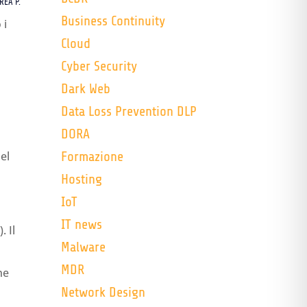
REA P.
Business Continuity
 i
Cloud
Cyber Security
Dark Web
Data Loss Prevention DLP
DORA
nel
Formazione
Hosting
IoT
IT news
. Il
Malware
MDR
ne
Network Design