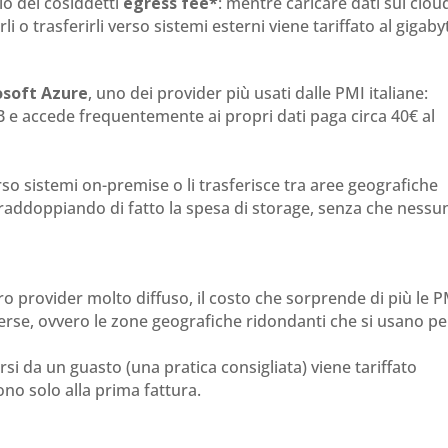
lo dei cosiddetti
egress fee*
: mentre caricare dati sul clou
i o trasferirli verso sistemi esterni viene tariffato al gigaby
osoft Azure
, uno dei provider più usati dalle PMI italiane:
B e accede frequentemente ai propri dati paga circa 40€ al
so sistemi on-premise o li trasferisce tra aree geografiche
, raddoppiando di fatto la spesa di storage, senza che nessu
tro provider molto diffuso, il costo che sorprende di più le P
diverse, ovvero le zone geografiche ridondanti che si usano pe
rsi da un guasto (una pratica consigliata) viene tariffato
no solo alla prima fattura.