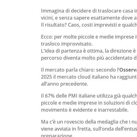
Immagina di decidere di traslocare casa i
vicini, e senza sapere esattamente dove an
Il risultato? Caos, costi imprevisti e qual
Ecco: per molte piccole e medie imprese i
trasloco improvvisato.
L’idea di partenza è ottima, la direzione 
percorso diventa molto più accidentato de
Il mercato parla chiaro: secondo l’
Osserv
2025 il mercato cloud italiano ha raggiun
all’anno precedente.
Il 67% delle PMI italiane utilizza già qual
piccole e medie imprese in soluzioni di cl
movimento è evidente e inarrestabile.
Ma c’è un rovescio della medaglia che i 
viene avviata in fretta, sull’onda dell’ent
preparazione.