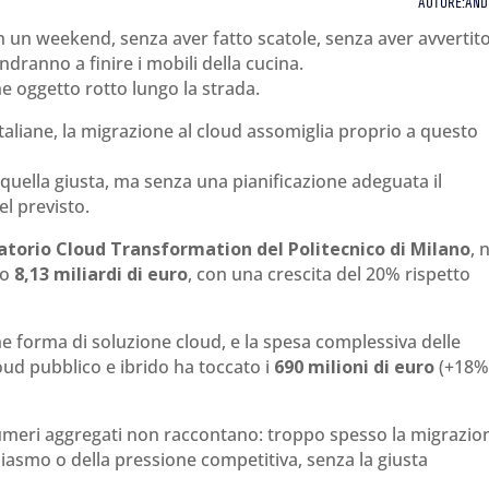
AUTORE:AND
n un weekend, senza aver fatto scatole, senza aver avvertito
dranno a finire i mobili della cucina.
che oggetto rotto lungo la strada.
taliane, la migrazione al cloud assomiglia proprio a questo
è quella giusta, ma senza una pianificazione adeguata il
l previsto.
atorio Cloud Transformation del Politecnico di Milano
, 
to
8,13 miliardi di euro
, con una crescita del 20% rispetto
che forma di soluzione cloud, e la spesa complessiva delle
oud pubblico e ibrido ha toccato i
690 milioni di euro
(+18%)
numeri aggregati non raccontano: troppo spesso la migrazio
usiasmo o della pressione competitiva, senza la giusta