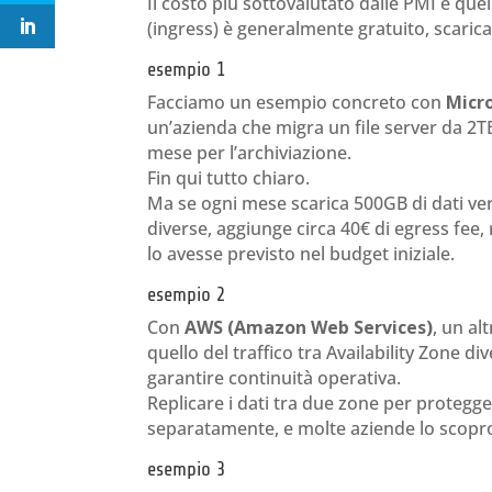
Il costo più sottovalutato dalle PMI è quel
(ingress) è generalmente gratuito, scaricarl
esempio 1
Facciamo un esempio concreto con
Micr
un’azienda che migra un file server da 2T
mese per l’archiviazione.
Fin qui tutto chiaro.
Ma se ogni mese scarica 500GB di dati ver
diverse, aggiunge circa 40€ di egress fee
lo avesse previsto nel budget iniziale.
esempio 2
Con
AWS (Amazon Web Services)
, un al
quello del traffico tra Availability Zone 
garantire continuità operativa.
Replicare i dati tra due zone per protegge
separatamente, e molte aziende lo scopro
esempio 3