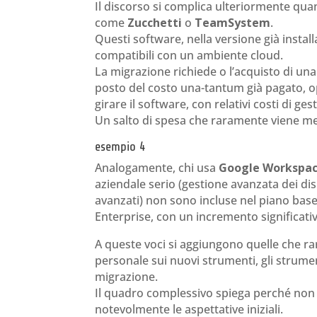
Il discorso si complica ulteriormente quand
come
Zucchetti
o
TeamSystem
.
Questi software, nella versione già inst
compatibili con un ambiente cloud.
La migrazione richiede o l’acquisto di un
posto del costo una-tantum già pagato, opp
girare il software, con relativi costi di g
Un salto di spesa che raramente viene me
esempio 4
Analogamente, chi usa
Google Workspa
aziendale serio (gestione avanzata dei disp
avanzati) non sono incluse nel piano base
Enterprise, con un incremento significativ
A queste voci si aggiungono quelle che r
personale sui nuovi strumenti, gli strumen
migrazione.
Il quadro complessivo spiega perché non è
notevolmente le aspettative iniziali.