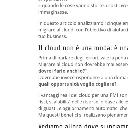
E quando le cose vanno storte, i costi,
eco
immaginasse.
In questo articolo analizziamo i cinque e
migrare al cloud, con l’obiettivo di aiutart
tuo business.
Il cloud non è una moda: è una
Prima di parlare degli errori, vale la pena
Migrare al cloud non dovrebbe mai esser
dovrei farlo anch’io?
“.
Dovrebbe invece rispondere a una doman
quali opportunità voglio cogliere?
I vantaggi reali del cloud per una PMI son
fissi, scalabilità delle risorse in base all
di guasti, e aggiornamenti automatici ch
Ma questi benefici si realizzano pienamen
Vediamo allora dove si inciam