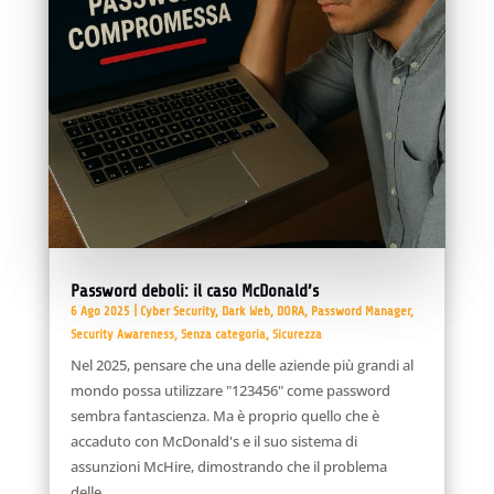
Password deboli: il caso McDonald’s
6 Ago 2025
|
Cyber Security
,
Dark Web
,
DORA
,
Password Manager
,
Security Awareness
,
Senza categoria
,
Sicurezza
Nel 2025, pensare che una delle aziende più grandi al
mondo possa utilizzare "123456" come password
sembra fantascienza. Ma è proprio quello che è
accaduto con McDonald's e il suo sistema di
assunzioni McHire, dimostrando che il problema
delle...