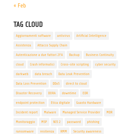
« Feb
TAG CLOUD
Aggiornamenti software
antivirus
Artificial Intelligence
Assistenza
Attacco Supply Chain
Autenticazione a due fattori 2FA
Backup
Business Continuity
cloud
Crash informatici
Cross-site scripting
cyber security
darkweb
data breach
Data Leak Prevention
Data Loss Prevention
DDoS
direct to cloud
Disaster Recovery
DORA
downtime
EDR
endpoint protection
Etica digitale
Guasto Hardware
Incident report
Malware
Managed Service Provider
MDR
Monitoraggio
MSP
NIS 2
password
phishing
ransomware
resilienza
RMM
Security awareness