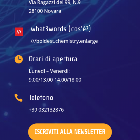
Via Ragazzi del 99, N.9
28100 Novara
what3words (cos'è?)
///boldest.chemistry.enlarge

Orari di apertura
Lunedì – Venerdì:
9.00/13.00-14.00/18.00

Telefono
+39 032132876
ISCRIVITI ALLA NEWSLETTER