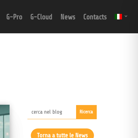
G-Pro
G-Cloud
News
Contacts
Torna a tutte le News