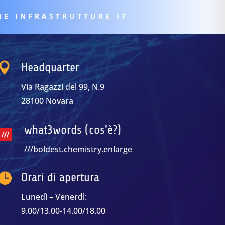
NE INFRASTRUTTURE IT

Headquarter
Via Ragazzi del 99, N.9
28100 Novara
what3words (cos'è?)
///boldest.chemistry.enlarge

Orari di apertura
Lunedì – Venerdì:
9.00/13.00-14.00/18.00