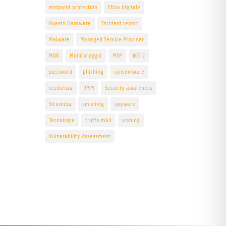
endpoint protection
Etica digitale
Guasto Hardware
Incident report
Malware
Managed Service Provider
MDR
Monitoraggio
MSP
NIS 2
password
phishing
ransomware
resilienza
RMM
Security awareness
Sicurezza
smishing
spyware
Tecnologie
truffe mail
vishing
Vulnerability Assessment