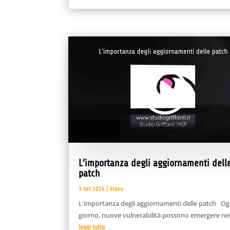
Video
Player
00:00
02:15
L’importanza degli aggiornamenti dell
patch
3 Set 2024
|
Video
L'importanza degli aggiornamenti delle patch Og
giorno, nuove vulnerabilità possono emergere nei.
leggi tutto