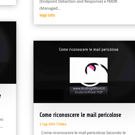
(Endpoint Detection and Response) e l’MDR
(Managed...
leggi tutto
Video
Player
e
00:00
03:40
Come riconoscere le mail pericolose
ni
2 Lug 2024
|
Video
..
Come riconoscere le mail pericolose Secondo le