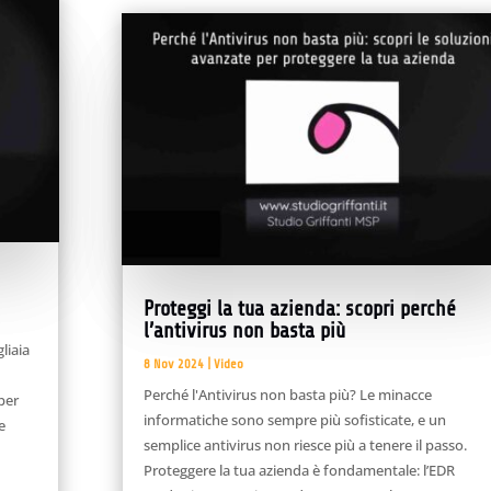
Proteggi la tua azienda: scopri perché
l’antivirus non basta più
liaia
8 Nov 2024
|
Video
Perché l'Antivirus non basta più? Le minacce
 per
informatiche sono sempre più sofisticate, e un
 e
semplice antivirus non riesce più a tenere il passo.
Proteggere la tua azienda è fondamentale: l’EDR