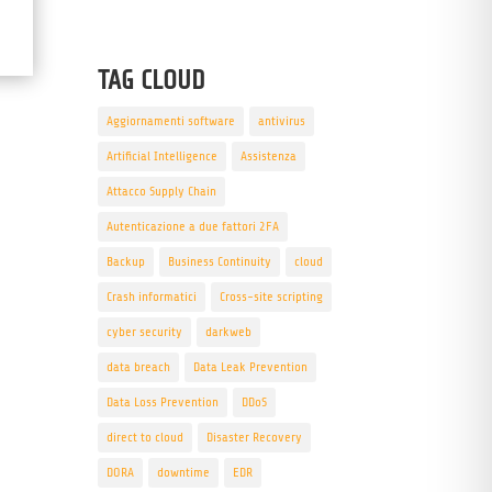
TAG CLOUD
Aggiornamenti software
antivirus
Artificial Intelligence
Assistenza
Attacco Supply Chain
Autenticazione a due fattori 2FA
Backup
Business Continuity
cloud
Crash informatici
Cross-site scripting
cyber security
darkweb
data breach
Data Leak Prevention
Data Loss Prevention
DDoS
direct to cloud
Disaster Recovery
DORA
downtime
EDR