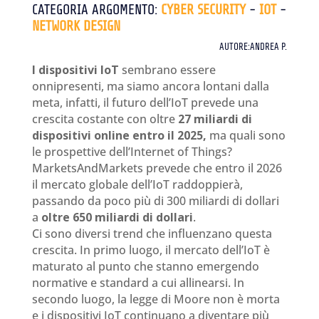
CATEGORIA ARGOMENTO:
CYBER SECURITY
-
IOT
-
NETWORK DESIGN
AUTORE:ANDREA P.
I dispositivi IoT
sembrano essere
onnipresenti, ma siamo ancora lontani dalla
meta, infatti, il futuro dell’IoT prevede una
crescita costante con oltre
27 miliardi di
dispositivi online entro il 2025,
ma quali sono
le prospettive dell’Internet of Things?
MarketsAndMarkets prevede che entro il 2026
il mercato globale dell’IoT raddoppierà,
passando da poco più di 300 miliardi di dollari
a
oltre 650 miliardi di dollari
.
Ci sono diversi trend che influenzano questa
crescita. In primo luogo, il mercato dell’IoT è
maturato al punto che stanno emergendo
normative e standard a cui allinearsi. In
secondo luogo, la legge di Moore non è morta
e i dispositivi IoT continuano a diventare più