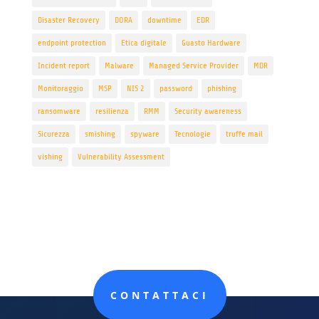
Disaster Recovery
DORA
downtime
EDR
endpoint protection
Etica digitale
Guasto Hardware
Incident report
Malware
Managed Service Provider
MDR
Monitoraggio
MSP
NIS 2
password
phishing
ransomware
resilienza
RMM
Security awareness
Sicurezza
smishing
spyware
Tecnologie
truffe mail
vishing
Vulnerability Assessment
CONTATTACI