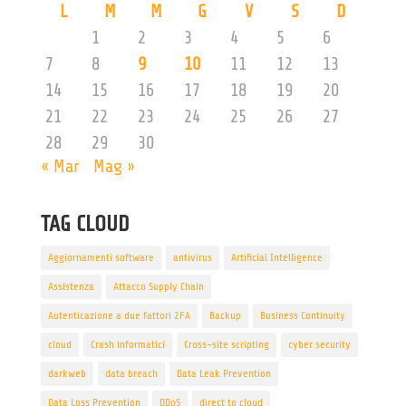
L
M
M
G
V
S
D
1
2
3
4
5
6
7
8
9
10
11
12
13
14
15
16
17
18
19
20
21
22
23
24
25
26
27
28
29
30
« Mar
Mag »
TAG CLOUD
Aggiornamenti software
antivirus
Artificial Intelligence
Assistenza
Attacco Supply Chain
Autenticazione a due fattori 2FA
Backup
Business Continuity
cloud
Crash informatici
Cross-site scripting
cyber security
darkweb
data breach
Data Leak Prevention
Data Loss Prevention
DDoS
direct to cloud