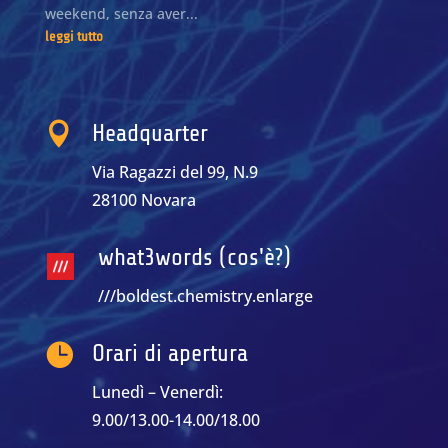
weekend, senza aver...
leggi tutto

Headquarter
Via Ragazzi del 99, N.9
28100 Novara
what3words (cos'è?)
///boldest.chemistry.enlarge

Orari di apertura
Lunedì – Venerdì:
9.00/13.00-14.00/18.00