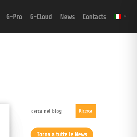
G-Pro
G-Cloud
News
Contacts
Torna a tutte le News