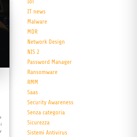
IoT
IT news
Malware
MDR
Network Design
NIS 2
Password Manager
Ransomware
RMM
Saas
Security Awareness
Senza categoria
e
Sicurezza
i
r
Sistemi Antivirus