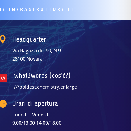
NE INFRASTRUTTURE IT

Headquarter
Via Ragazzi del 99, N.9
28100 Novara
what3words (cos'è?)
///boldest.chemistry.enlarge

Orari di apertura
Lunedì – Venerdì:
9.00/13.00-14.00/18.00