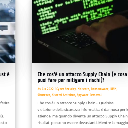
ust è
Che cos’è un attacco Supply Chain (e cosa
puoi fare per mitigare i rischi)?
24 Giu 2022
|
Cyber Security
,
Malware
,
Ransomware
,
RMM
,
Sicurezza
,
Sistemi Antivirus
,
Spyware Removal
ferire
Che cos'è un attacco Supply Chain - Qualsiasi
i
violazione della sicurezza informatica è dannosa per l
iù,
aziende, ma quando diventa un attacco Supply Chain 
uesto
risultati possono essere devastanti. Mentre la maggio