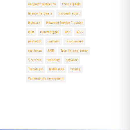
endpoint protection
Etica digitale
Guasto Hardware
Incident report
Malware
Managed Service Provider
MDR
Monitoraggio
MSP
NIS 2
password
phishing
ransomware
resilienza
RMM
Security awareness
Sicurezza
smishing
spyware
Tecnologie
truffe mail
vishing
Vulnerability Assessment