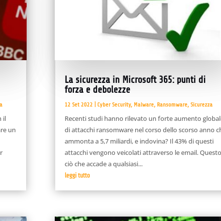
La sicurezza in Microsoft 365: punti di
forza e debolezze
za
12 Set 2022
|
Cyber Security
,
Malware
,
Ransomware
,
Sicurezza
 il
Recenti studi hanno rilevato un forte aumento global
are un
di attacchi ransomware nel corso dello scorso anno c
ammonta a 5,7 miliardi, e indovina? Il 43% di questi
r
attacchi vengono veicolati attraverso le email. Questo
ciò che accade a qualsiasi...
leggi tutto