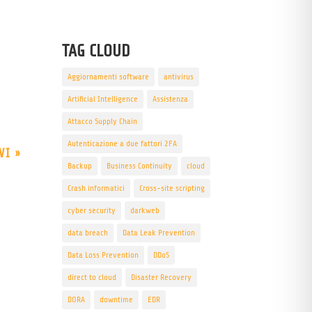
TAG CLOUD
Aggiornamenti software
antivirus
Artificial Intelligence
Assistenza
Attacco Supply Chain
Autenticazione a due fattori 2FA
VI »
Backup
Business Continuity
cloud
Crash informatici
Cross-site scripting
cyber security
darkweb
data breach
Data Leak Prevention
Data Loss Prevention
DDoS
direct to cloud
Disaster Recovery
DORA
downtime
EDR