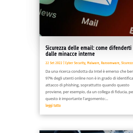
Sicurezza delle email: come difenderti
dalle minacce interne
22 Set 2022
|
Cyber Security
,
Malware
,
Ransomware
,
Sicurez
Da una ricerca condotta da Intel è emerso che ben
97% degli utenti online non è in grado di identific
attacco di phishing, soprattutto quando questo
proviene, per esempio, da un collega di fiducia, pe
questo è importante l'argomento:...
leggi tutto