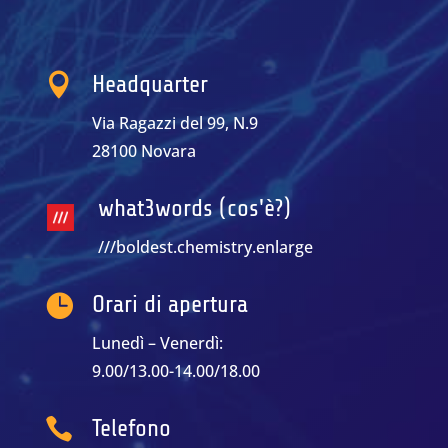

Headquarter
Via Ragazzi del 99, N.9
28100 Novara
what3words (cos'è?)
///boldest.chemistry.enlarge

Orari di apertura
Lunedì – Venerdì:
9.00/13.00-14.00/18.00

Telefono