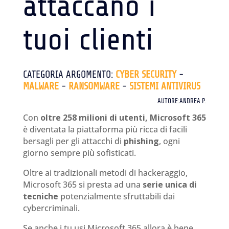
attaccano i
tuoi clienti
CATEGORIA ARGOMENTO:
CYBER SECURITY
-
MALWARE
-
RANSOMWARE
-
SISTEMI ANTIVIRUS
AUTORE:ANDREA P.
Con
oltre 258 milioni di utenti, Microsoft 365
è diventata la piattaforma più ricca di facili
bersagli per gli attacchi di
phishing
, ogni
giorno sempre più sofisticati.
Oltre ai tradizionali metodi di hackeraggio,
Microsoft 365 si presta ad una
serie unica di
tecniche
potenzialmente sfruttabili dai
cybercriminali.
Se anche i tu usi Microsoft 365 allora è bene