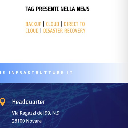
TAG PRESENTI NELLA NEWS
BACKUP
|
CLOUD
|
DIRECT TO
CLOUD
|
DISASTER RECOVERY
NE INFRASTRUTTURE IT

Headquarter
Via Ragazzi del 99, N.9
28100 Novara