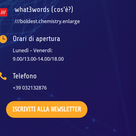
what3words (cos'è?)
///boldest.chemistry.enlarge

Orari di apertura
Lunedì – Venerdì:
9.00/13.00-14.00/18.00

Telefono
+39 032132876
ISCRIVITI ALLA NEWSLETTER