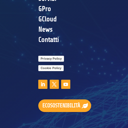
GPro
GCloud
News
Contatti
Privacy Policy
Cookie Policy
ECOSOSTENIBILITÀ