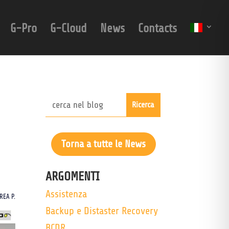
G-Pro
G-Cloud
News
Contacts
Torna a tutte le News
ARGOMENTI
Assistenza
REA P.
Backup e Distaster Recovery
BCDR