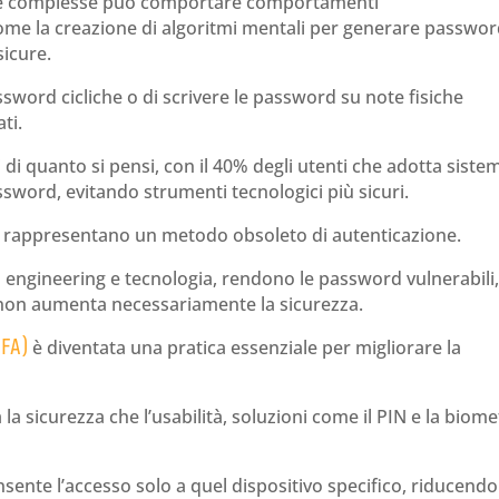
te complesse può comportare comportamenti
come la creazione di algoritmi mentali per generare passwo
sicure.
assword cicliche o di scrivere le password su note fisiche
ti.
 di quanto si pensi, con il 40% degli utenti che adotta siste
sword, evitando strumenti tecnologici più sicuri.
e, rappresentano un metodo obsoleto di autenticazione.
al engineering e tecnologia, rendono le password vulnerabili,
non aumenta necessariamente la sicurezza.
2FA)
è diventata una pratica essenziale per migliorare la
la sicurezza che l’usabilità, soluzioni come il PIN e la biome
sente l’accesso solo a quel dispositivo specifico, riducendo 