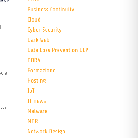
REA P.
Business Continuity
Cloud
li
Cyber Security
Dark Web
Data Loss Prevention DLP
DORA
Formazione
scia
Hosting
IoT
IT news
zza
Malware
MDR
Network Design