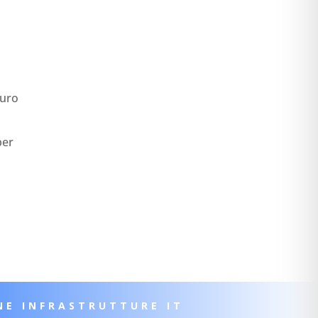
ù
curo
per
NE INFRASTRUTTURE IT