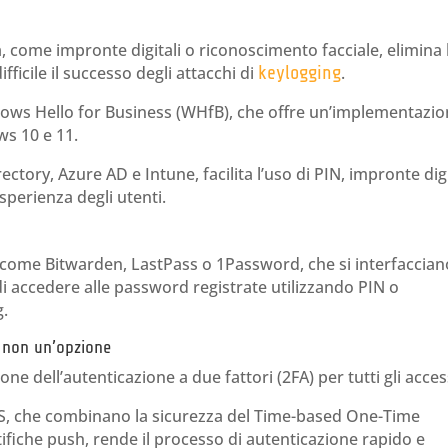
, come impronte digitali o riconoscimento facciale, elimina 
fficile il successo degli attacchi di
keylogging
.
ows Hello for Business (WHfB), che offre un’implementazi
ws 10 e 11.
ctory, Azure AD e Intune, facilita l’uso di PIN, impronte digi
sperienza degli utenti.
 come Bitwarden, LastPass o 1Password, che si interfaccian
i accedere alle password registrate utilizzando PIN o
g.
à non un’opzione
ne dell’autenticazione a due fattori (2FA) per tutti gli acces
FAS, che combinano la sicurezza del Time-based One-Time
ifiche push, rende il processo di autenticazione rapido e