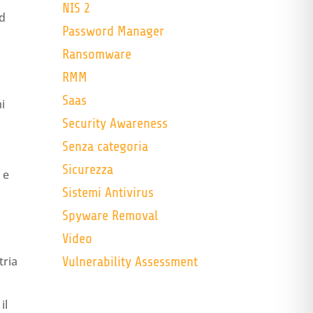
NIS 2
rd
Password Manager
Ransomware
RMM
Saas
mi
Security Awareness
Senza categoria
Sicurezza
 e
Sistemi Antivirus
Spyware Removal
Video
tria
Vulnerability Assessment
il