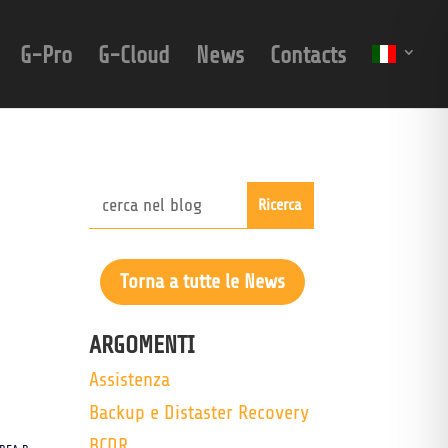
G-Pro
G-Cloud
News
Contacts
Torna a tutte le News
ARGOMENTI
Assistenza
Backup e Distaster Recovery
BCDR