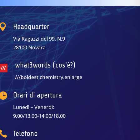

Headquarter
Via Ragazzi del 99, N.9
28100 Novara
what3words (cos'è?)
///boldest.chemistry.enlarge

Orari di apertura
Lunedì – Venerdì:
9.00/13.00-14.00/18.00

Telefono