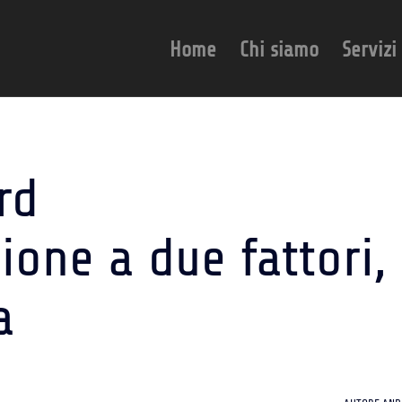
Home
Chi siamo
Servizi
rd
zione a due fattori,
a