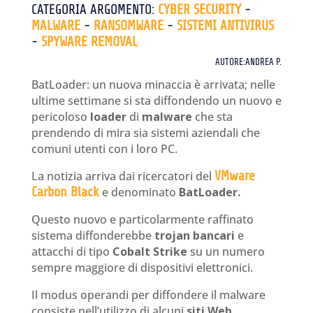
CATEGORIA ARGOMENTO:
CYBER SECURITY
-
MALWARE
-
RANSOMWARE
-
SISTEMI ANTIVIRUS
-
SPYWARE REMOVAL
AUTORE:ANDREA P.
BatLoader: un nuova minaccia è arrivata; nelle
ultime settimane si sta diffondendo un nuovo e
pericoloso
loader
di
malware
che sta
prendendo di mira sia sistemi aziendali che
comuni utenti con i loro PC.
La notizia arriva dai ricercatori del
VMware
Carbon Black
e denominato
BatLoader.
Questo nuovo e particolarmente raffinato
sistema diffonderebbe
trojan bancari
e
attacchi di tipo
Cobalt Strike
su un numero
sempre maggiore di dispositivi elettronici.
Il modus operandi per diffondere il malware
consiste nell’utilizzo di alcuni
siti Web