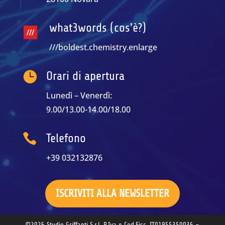
what3words (cos'è?)
///boldest.chemistry.enlarge

Orari di apertura
Lunedì – Venerdì:
9.00/13.00-14.00/18.00

Telefono
+39 032132876
ISCRIVITI ALLA NEWSLETTER
©2026 Studio Griffanti S.r.l. P.Iva e Cod.Fisc. IT01955350036 –