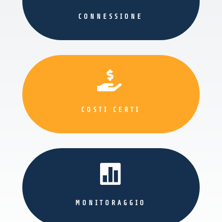
CONNESSIONE

COSTI CERTI

MONITORAGGIO