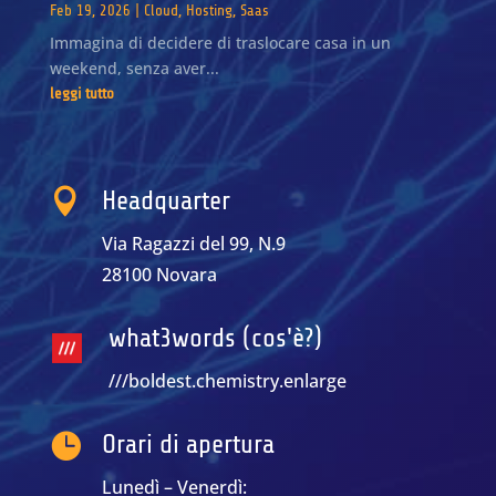
Feb 19, 2026
|
Cloud
,
Hosting
,
Saas
Immagina di decidere di traslocare casa in un
weekend, senza aver...
leggi tutto

Headquarter
Via Ragazzi del 99, N.9
28100 Novara
what3words (cos'è?)
///boldest.chemistry.enlarge

Orari di apertura
Lunedì – Venerdì: