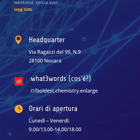
weekend, senza aver...
leggi tutto

Headquarter
Via Ragazzi del 99, N.9
28100 Novara
what3words (cos'è?)
///boldest.chemistry.enlarge

Orari di apertura
Lunedì – Venerdì:
9.00/13.00-14.00/18.00