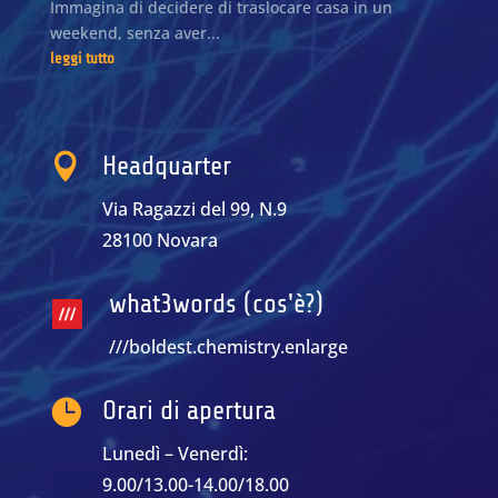
Immagina di decidere di traslocare casa in un
weekend, senza aver...
leggi tutto

Headquarter
Via Ragazzi del 99, N.9
28100 Novara
what3words (cos'è?)
///boldest.chemistry.enlarge

Orari di apertura
Lunedì – Venerdì:
9.00/13.00-14.00/18.00