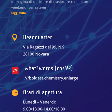
Immagina di decidere di traslocare casa in un
weekend, senza aver...
leggi tutto

Headquarter
Via Ragazzi del 99, N.9
28100 Novara
what3words (cos'è?)
///boldest.chemistry.enlarge

Orari di apertura
Lunedì – Venerdì:
9.00/13.00-14.00/18.00