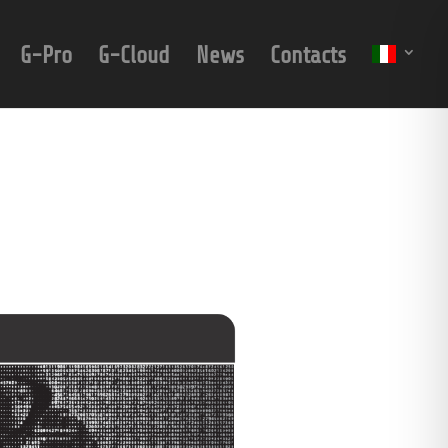
G-Pro
G-Cloud
News
Contacts