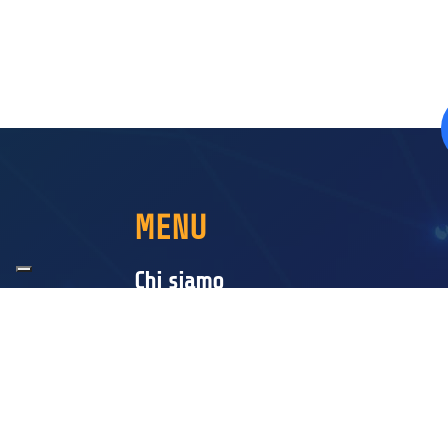
MENU
Chi siamo
Servizi
GPro
GCloud
News