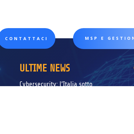
MSP E GESTIO
CONTATTACI
ULTIME NEWS
Cybersecurity: l’Italia sotto
assedio. Cosa ci dice il Rapporto
CLUSIT 2025
Feb 26, 2026
|
Cyber Security
Se pensavate che il problema della sicurezza
informatica riguardasse...
leggi tutto