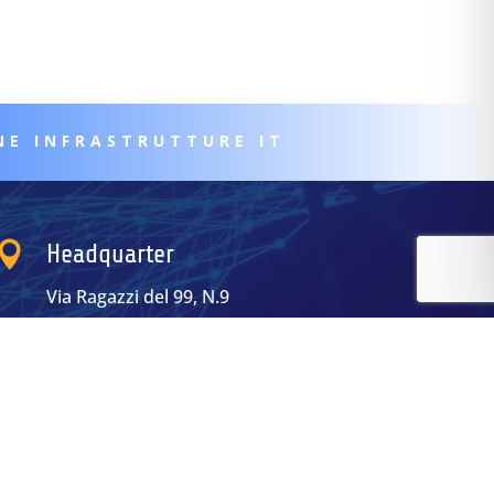
NE INFRASTRUTTURE IT

Headquarter
Via Ragazzi del 99, N.9
28100 Novara
what3words (cos'è?)
///boldest.chemistry.enlarge