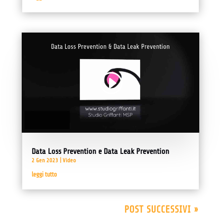
Video
Player
00:00
03:54
Data Loss Prevention e Data Leak Prevention
2 Gen 2023
|
Video
leggi tutto
POST SUCCESSIVI »