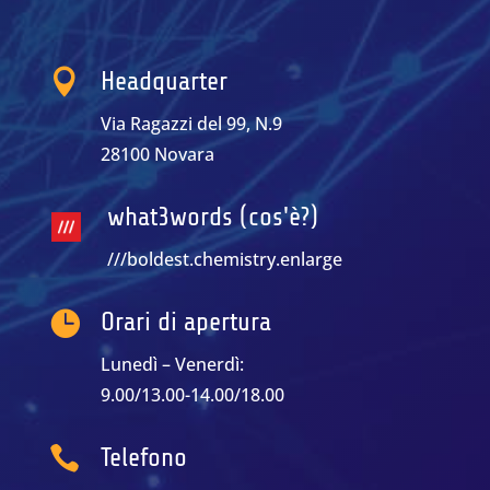

Headquarter
Via Ragazzi del 99, N.9
28100 Novara
what3words (cos'è?)
///boldest.chemistry.enlarge

Orari di apertura
Lunedì – Venerdì:
9.00/13.00-14.00/18.00

Telefono