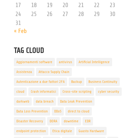
17
18
19
20
21
22
23
24
25
26
27
28
29
30
31
« Feb
TAG CLOUD
Aggiornamenti software
antivirus
Artificial Intelligence
Assistenza
Attacco Supply Chain
Autenticazione a due fattori 2FA
Backup
Business Continuity
cloud
Crash informatici
Cross-site scripting
cyber security
darkweb
data breach
Data Leak Prevention
Data Loss Prevention
DDoS
direct to cloud
Disaster Recovery
DORA
downtime
EDR
endpoint protection
Etica digitale
Guasto Hardware